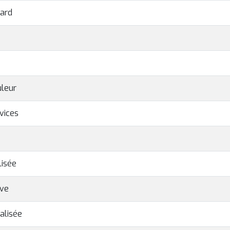
ard
uleur
vices
lisée
ive
alisée