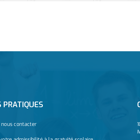
S PRATIQUES
z nous contacter
1
M
 votre admissibilité à la gratuité scolaire