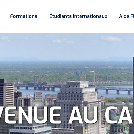
Formations
Étudiants Internationaux
Aide F
 réussite est
VENUE AU C
le préoccupa