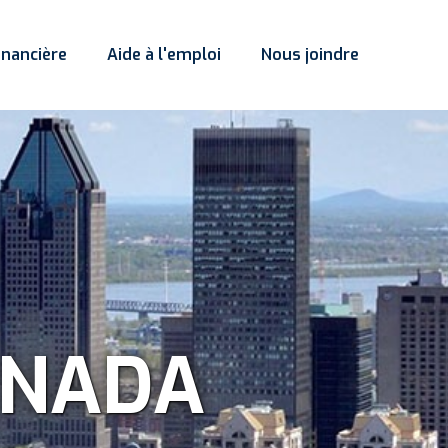
inancière
Aide à l'emploi
Nous joindre
 notre
ANADA
tion