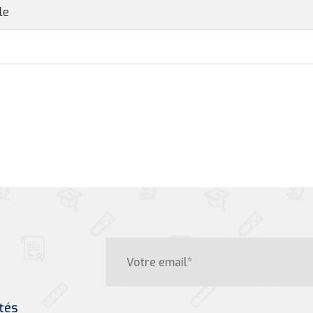
le
tés