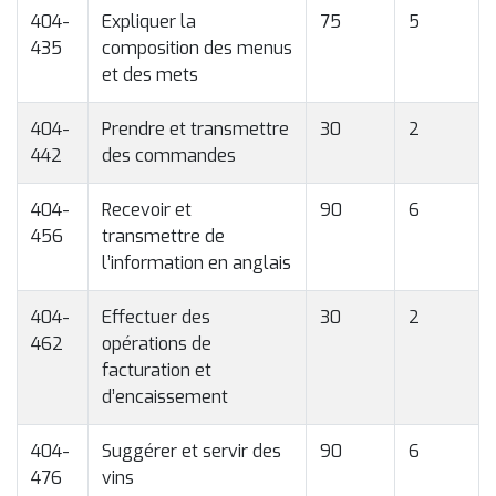
404-
Expliquer la
75
5
435
composition des menus
et des mets
404-
Prendre et transmettre
30
2
442
des commandes
404-
Recevoir et
90
6
456
transmettre de
l’information en anglais
404-
Effectuer des
30
2
462
opérations de
facturation et
d’encaissement
404-
Suggérer et servir des
90
6
476
vins