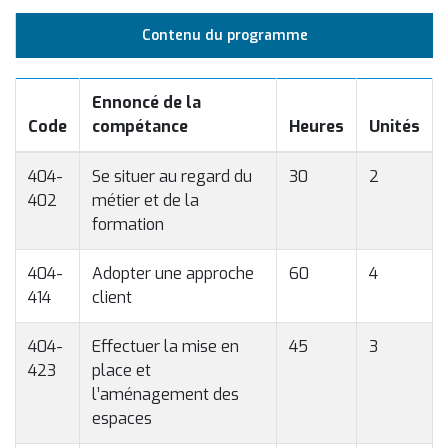
Contenu du programme
Ennoncé de la
Code
compétance
Heures
Unités
404-
Se situer au regard du
30
2
402
métier et de la
formation
404-
Adopter une approche
60
4
414
client
404-
Effectuer la mise en
45
3
423
place et
l’aménagement des
espaces