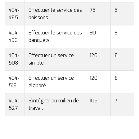
404-
Effectuer le service des
75
5
485
boissons
404-
Effectuer le service des
90
6
496
banquets
404-
Effectuer un service
120
8
508
simple
404-
Effectuer un service
120
8
518
élaboré
404-
S’intégrer au milieu de
105
7
527
travail